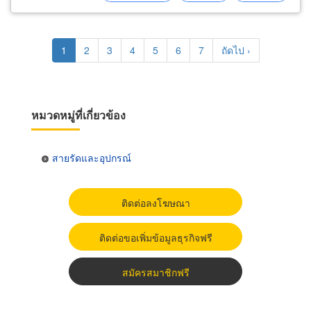
strapping
Pagination
Current
1
Page
2
Page
3
Page
4
Page
5
Page
6
Page
7
Next
ถัดไป ›
page
page
หมวดหมู่ที่เกี่ยวข้อง
สายรัดและอุปกรณ์
ติดต่อลงโฆษณา
ติดต่อขอเพิ่มข้อมูลธุรกิจฟรี
สมัครสมาชิกฟรี