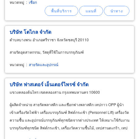
หมวดหมู่
:
เชือก
เชือกเกลียวแบบนิ่มชนิด 1เกลียว, 3เกลียว, เชือกไน
ล่อนเขียวขี้ม้า เชือกฟางเส้นใหญ่
บริษัท โตไกล จำกัด
ตำบลบางพระ อำเภอศรีราชา จังหวัดชลบุรี 20110
สายรัดอุตสาหกรรม, วัสดุที่ใช้ในการบรรจุภัณฑ์
หมวดหมู่
:
สายรัดและอุปกรณ์
บริษัท ฟาสเตอร์ เอ็นเตอร์ไพรซ์ จำกัด
แขวงคลองต้นไทร เขตคลองสาน กรุงเทพมหานคร 10600
ผู้ผลิตจำหน่าย สายรัดพลาสติก และเชือกฟางพลาสติก เทปกาว OPP ผู้นำ
เข้าเครื่องรัดไฟฟ้า เครื่องบรรจุภัณฑ์ ลิฟต์กระเช้า (Personnel Lift) เครื่องวัด
ความชื้น และอุปกรณ์บรรจุภัณฑ์ทุกชนิดจากต่างประเทศ ให้เหมาะใช้กับงาน
บรรจุภัณฑ์ทุกชนิด ลิฟต์กระเช้า, เครื่องวัดความชื้นไม้, เทปสานตะกร้า, เทป
สานหมวก มีบริการหลังการขายทั่วประเทศ