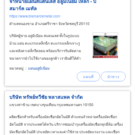
จำหน่ายแผ่นสแตนเลส อลูมิเนียม เหล็ก - บิ
สมาร์ค เมทัล
https://www.bismarckmetal.com
ตำบลหนองขาม อำเภอศรีราชา จังหวัดชลบุรี 20110
บริษัทผู้ขาย อลูมิเนียม สแตนเลส ทั้งในรูปแบบ
ม้วน แผ่น ตะแกรงเหล็กฉีก ตะแกรงเหล็กเจาะรู
และหลังคาเหล็กรีดลอน พร้อมบริการรับตัดตาม
ขนาดการนำไปใช้งานของลูกค้า เรายินดีให้คำ
ปรึกษาในการเลือกผลิตภัณฑ์ให้ตรงกับการใช้งาน
หมวดหมู่
:
แผ่นอลูมิเนียม
รวมทั้งจัดหาสินค้าในกลุ่มแผ่น ม้วน อลูมิเนียม สเต
นเลส หลังคาเหล็กรีดลอน พร้อมบริการจัดส่ง
บริษัท ทรัพย์ทวีชัย พลาสแพค จำกัด
แขวงท่าข้าม เขตบางขุนเทียน กรุงเทพมหานคร 10150
ผลิตเชือกสำหรับเครื่องมัดเชือกอัตโนมัติ ตัวแทนจำหน่ายครื่องมัดเชือก
อัตโนมัติ จากประเทศไต้หวัน บริการซ่อมบำรุงเครื่องมัดเชือกทุกยี่ห้อ เครื่อง
มัดเชือกอัตโนมัติ ประหยัดเวลาและค่าใช้จ่าย ประหยัดแรงงาน และเชือก