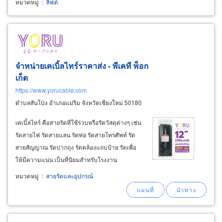
หมวดหมู่
:
ลิฟต์
จำหน่ายเคเบิ้ลไทร์ราคาส่ง - พีเคที พ็อก
เก็ต
https://www.yorucable.com
ตำบลสันโป่ง อำเภอแม่ริม จังหวัดเชียงใหม่ 50180
เคเบิ้ลไทร์ คือสายรัดที่ใช้รวบหรือรัดวัสดุต่างๆ เช่น
รัดสายไฟ รัดสายแลน รัดท่อ รัดสายโทรศัพท์ รัด
สายสัญญาณ รัดปากถุง รัดคล้องแถบป้าย รัดเพื่อ
ให้มีความแน่น เป็นที่นิยมสำหรับโรงงาน
อุตสาหกรรมต่างๆ เช่น อุตสาหกรรมงานเกษตร
หมวดหมู่
:
สายรัดและอุปกรณ์
อุตสาหกรรมไฟฟ้า อุตสาหกรรมโซล่าเซลล์
โรงงานอาหารสด อุตสาหกรรมธุรกิจขนส่ง
อุตสาหกรรมยานยนต์