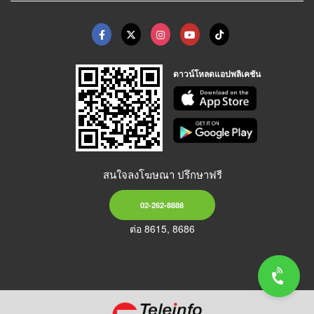
ดาวน์โหลดแอปพลิเคชัน
สนใจลงโฆษณา ปรึกษาฟรี
02-262-8888
ต่อ 8615, 8686