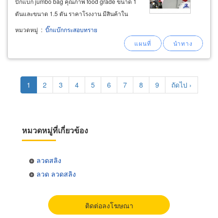
บิ๊กแบ็ก jumbo bag คุณภาพ food grade ขนาด 1
ตันและขนาด 1.5 ตัน ราคาโรงงาน มีสินค้าใน
สต๊อกพร้อมจัดส่งรวดเร็ว จำหน่ายถุงจัมโบ้ใส่
หมวดหมู่
:
บิ๊กแบ๊กกระสอบทราย
ข้าวสารขนาด 95x95x115 ซม. บรรจุข้าวสารได้ 1
ตัน, บรรจุข้าวเปลือก-ธัญพืชได้
Pagination
Current
1
Page
2
Page
3
Page
4
Page
5
Page
6
Page
7
Page
8
Page
9
Next
ถัดไป ›
page
page
หมวดหมู่ที่เกี่ยวข้อง
ลวดสลิง
ลวด ลวดสลิง
ติดต่อลงโฆษณา