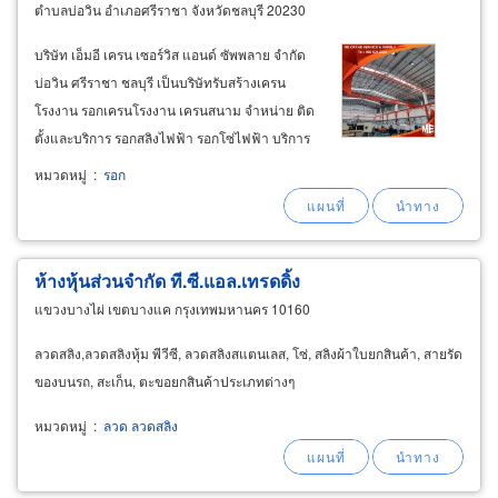
ตำบลบ่อวิน อำเภอศรีราชา จังหวัดชลบุรี 20230
บริษัท เอ็มอี เครน เซอร์วิส แอนด์ ซัพพลาย จำกัด
บ่อวิน ศรีราชา ชลบุรี เป็นบริษัทรับสร้างเครน
โรงงาน รอกเครนโรงงาน เครนสนาม จำหน่าย ติด
ตั้งและบริการ รอกสลิงไฟฟ้า รอกโซ่ไฟฟ้า บริการ
ครบวงจรตั้งแต่ ให้คำปรึกษา คำนวณออกแบบ
หมวดหมู่
:
รอก
สร้าง ประกอบ ติดตั้ง ตรวจสอบ ทดสอบ บำรุงรักษา
อะไหล่ จำหน่ายและบริการ
ห้างหุ้นส่วนจำกัด ที.ซี.แอล.เทรดดิ้ง
แขวงบางไผ่ เขตบางแค กรุงเทพมหานคร 10160
ลวดสลิง,ลวดสลิงหุ้ม พีวีซี, ลวดสลิงสแตนเลส, โซ่, สลิงผ้าใบยกสินค้า, สายรัด
ของบนรถ, สะเก็น, ตะขอยกสินค้าประเภทต่างๆ
หมวดหมู่
:
ลวด ลวดสลิง