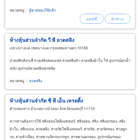
จำหน่ายประเก็นมือสอง
หมวดหมู่
:
ผู้ขายของใช้แล้ว
ห้างหุ้นส่วนจำกัด วี พี ลวดสลิง
แขวงบางแค เขตบางแค กรุงเทพมหานคร 10160
ลวดสลิงสังกะสี ลวดสลิงสเตนเลส ลวดสลิงดำ ลวดสลิงผ้าใบ โซ่ อุปกรณ์ยกน้ำ
หนัก อุปกรณ์ลวดสลิงทุกชนิด
หมวดหมู่
:
ลวดสลิง
ห้างหุ้นส่วนจำกัด ซี พี เอ็น เทรดดิ้ง
ตำบลละหาร อำเภอบางบัวทอง จังหวัดนนทบุรี 11110
หากท่านต้องการใช้ สลิงอ่อนโพลีเอสเตอร์, สลิงอ่อน, สลิง, สลิงยกของ, สลิง
ผ้าใบ, สลิงแบน ,ลวดสลิง, สายรัดโพลีเอสเตอร์, สายรัด, สายรัดของ, สายผูก
รถ, สายลำเลียง, สายพานรัดรถบรรทุก, สายพานยกของ, อุปกรณ์ยกของ,