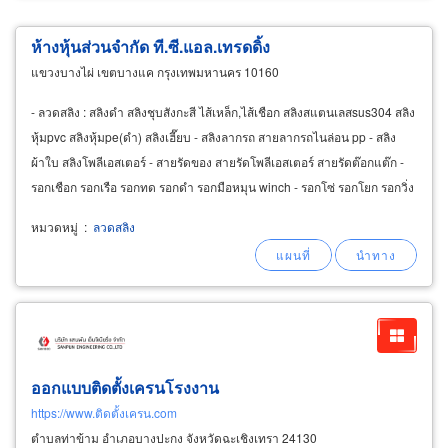
ห้างหุ้นส่วนจำกัด ที.ซี.แอล.เทรดดิ้ง
แขวงบางไผ่ เขตบางแค กรุงเทพมหานคร 10160
- ลวดสลิง : สลิงดำ สลิงชุบสังกะสี ไส้เหล็ก,ไส้เชือก สลิงสแตนเลสsus304 สลิง
หุ้มpvc สลิงหุ้มpe(ดำ) สลิงเฮี๊ยบ - สลิงลากรถ สายลากรถไนล่อน pp - สลิง
ผ้าใบ สลิงโพลีเอสเตอร์ - สายรัดของ สายรัดโพลีเอสเตอร์ สายรัดต๊อกแต๊ก -
รอกเชือก รอกเรือ รอกทด รอกดำ รอกมือหมุน winch - รอกโซ่ รอกโยก รอกวิ่ง
หมวดหมู่
:
ลวดสลิง
ออกแบบติดตั้งเครนโรงงาน
https://www.ติดตั้งเครน.com
ตำบลท่าข้าม อำเภอบางปะกง จังหวัดฉะเชิงเทรา 24130