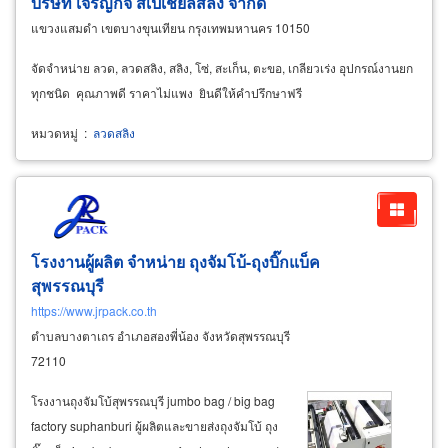
บริษัท เจริญกิจ สเปเชียลสลิง จำกัด
แขวงแสมดำ เขตบางขุนเทียน กรุงเทพมหานคร 10150
จัดจำหน่าย ลวด, ลวดสลิง, สลิง, โซ่, สะเก็น, ตะขอ, เกลียวเร่ง อุปกรณ์งานยก
ทุกชนิด คุณภาพดี ราคาไม่แพง ยินดีให้คำปรึกษาฟรี
หมวดหมู่
:
ลวดสลิง
โรงงานผู้ผลิต จำหน่าย ถุงจัมโบ้-ถุงบิ๊กแบ็ค
สุพรรณบุรี
https://www.jrpack.co.th
ตำบลบางตาเถร อำเภอสองพี่น้อง จังหวัดสุพรรณบุรี
72110
โรงงานถุงจัมโบ้สุพรรณบุรี jumbo bag / big bag
factory suphanburi ผู้ผลิตและขายส่งถุงจัมโบ้ ถุง