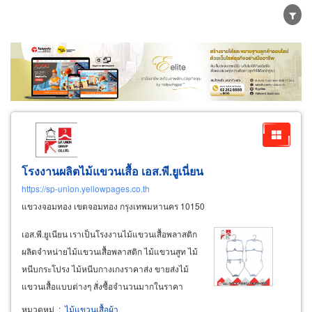
ขายส่ง
ขายปลีก
ผู้ผลิต
ตัวแทนจัดจำหน่าย
ผู้ส่งออก/นำเข้า
ธุรกิจบริการ
โรงงานผลิตไม้แขวนเสื้อ เอส.พี.ยูเนี่ยน
https://sp-union.yellowpages.co.th
แขวงจอมทอง เขตจอมทอง กรุงเทพมหานคร 10150
เอส.พี.ยูเนียน เราเป็นโรงงานไม้แขวนเสื้อพลาสติก
ผลิตจำหน่ายไม้แขวนเสื้อพลาสติก ไม้แขวนสูท ไม้
หนีบกระโปรง ไม้หนีบกางเกงราคาส่ง ขายส่งไม้
แขวนเสื้อแบบต่างๆ สั่งซื้อจำนวนมากในราคา
โรงงาน ไม้แขวนเสื้อ ไม้แขวนกางเกง สำหรับงาน
หมวดหมู่
:
ไม้แขวนเสื้อผ้า