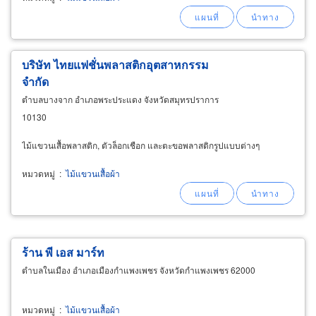
ห้างฯ ทุกที่ พร้อมใส่โลโก้ ไม้แขวนสำหรับร้าน
ซักรีด (laundry hanger) แขวนได้ครั้งละหลายชิ้น
บริษัท ไทยแฟชั่นพลาสติกอุตสาหกรรม
จำกัด
ตำบลบางจาก อำเภอพระประแดง จังหวัดสมุทรปราการ
10130
ไม้แขวนเสื้อพลาสติก, ตัวล็อกเชือก และตะขอพลาสติกรูปแบบต่างๆ
หมวดหมู่
:
ไม้แขวนเสื้อผ้า
ร้าน พี เอส มาร์ท
ตำบลในเมือง อำเภอเมืองกำแพงเพชร จังหวัดกำแพงเพชร 62000
หมวดหมู่
:
ไม้แขวนเสื้อผ้า