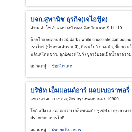
บจก.สุพานิช ธุรกิจ(เจไอฟู้ด)
ตำบลลำโพ อำเภอบางบัวทอง จังหวัดนนทบุรี 11110
ช็อกโกแลตคอมปาวน์ dark / white chocolate compound ผ
เรนโบว์ (น้ำตาลเส้นรวมสี), สีเรนโบว์ ม่วง-ฟ้า, ช็อกเร
ฟลินสโตนขาว, ลูกปัดเรนโบว์ (ซูการ์บอลเม็ดน้ำตาลรวมสี)
หมวดหมู่
:
ช็อกโกแลต
บริษัท เอ็มแอนด์อาร์ แลบเบอราทอรี่
แขวงลาดยาว เขตจตุจักร กรุงเทพมหานคร 10900
โกกิ แป้ง แป้งทอดกรอบ เกล็ดขนมปัง ซูเชฟ ผงปรุงอาหาร 
ประกอบอาหารโกกิ
หมวดหมู่
:
ผู้ขายแป้งอาหาร