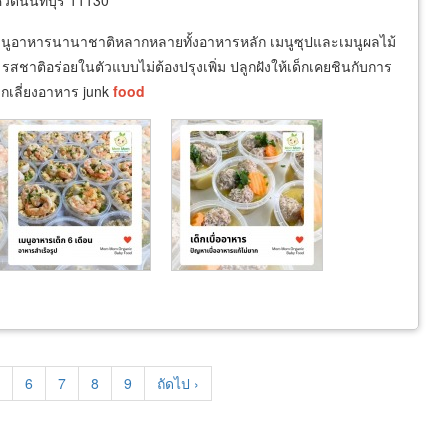
วัดนนทบุรี 11130
มีเมนูอาหารนานาชาติหลากหลายทั้งอาหารหลัก เมนูซุปและเมนูผลไม้
สชาติอร่อยในตัวแบบไม่ต้องปรุงเพิ่ม ปลูกฝังให้เด็กเคยชินกับการ
ีกเลี่ยงอาหาร junk
food
age
Page
6
Page
7
Page
8
Page
9
Next
ถัดไป ›
page