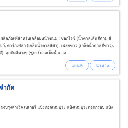
ลิตภัณฑ์สำหรับเคลือบหน้าขนม : ช็อกไรซ์ (น้ำตาลเส้นสีดำ), สี
นโบว์, ดาร์กเฟลก (เกล็ดน้ำตาลสีดำ), เฟลกขาว (เกล็ดน้ำตาลสีขาว),
, ลูกปัดสีต่างๆ (ซูการ์บอลเม็ดน้ำตาล
 จำกัด
ผงปรุงสำเร็จ เบเกอรี่ แป้งทอดเทมปุระ แป้งเทมปุระทอดกรอบ แป้ง