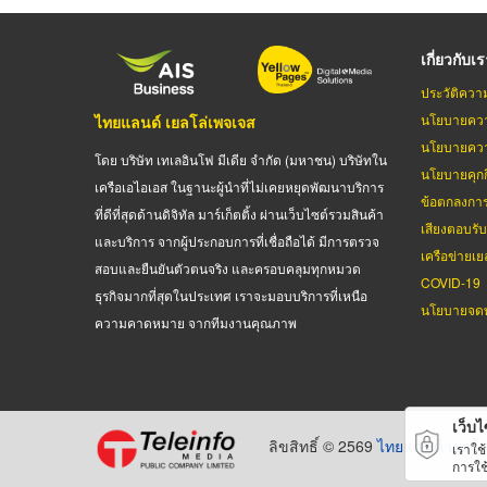
เกี่ยวกับเ
ประวัติควา
นโยบายควา
ไทยแลนด์ เยลโล่เพจเจส
นโยบายควา
โดย บริษัท เทเลอินโฟ มีเดีย จำกัด (มหาชน) บริษัทใน
นโยบายคุกกี
เครือเอไอเอส ในฐานะผู้นำที่ไม่เคยหยุดพัฒนาบริการ
ข้อตกลงกา
ที่ดีที่สุดด้านดิจิทัล มาร์เก็ตติ้ง ผ่านเว็บไซต์รวมสินค้า
เสียงตอบรั
และบริการ จากผู้ประกอบการที่เชื่อถือได้ มีการตรวจ
เครือข่ายเย
สอบและยืนยันตัวตนจริง และครอบคลุมทุกหมวด
COVID-19
ธุรกิจมากที่สุดในประเทศ เราจะมอบบริการที่เหนือ
นโยบายจดท
ความคาดหมาย จากทีมงานคุณภาพ
เว็บไซ
ลิขสิทธิ์ © 2569
ไทยแลนด์ เยลโล
เราใช
การใช