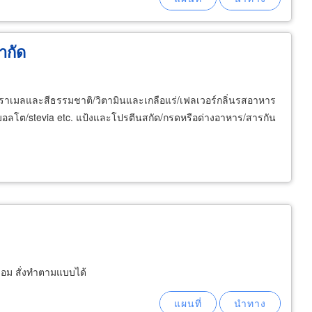
จำกัด
คาราเมลและสีธรรมชาติ/วิตามินและเกลือแร่/เฟลเวอร์กลิ่นรสอาหาร
มอลโต/stevia etc. แป้งและโปรตีนสกัด/กรดหรือด่างอาหาร/สารกัน
ม สั่งทำตามแบบได้