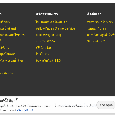
รา
บริการของเรา
ติดต่อเรา
มเป็นมา
ไทยแลนด์ เยลโล่เพจเจส
ทีมที่ปรึกษาโฆษณา
มเป็นส่วนตัว
YellowPages Online Service
โฆษณากับเรา
มปลอดภัยไซเบอร์
YellowPages Blog
ฝ่ายบริการลูกค้าสัมพั
้
นามบัตรดิจิทัล
วิธีการชำระเงิน
รใช้งาน
YP Chatbot
บผู้ลงโฆษณา
โปรโมชั่น
ลโล่เพจเจสทั่วโลก
รับทำเว็บไซต์ SEO
ะเบียนโดเมน
ต์นี้ใช้คุกกี้
ตั้งค่าคุกกี้
่เพจเจส
สงวนลิขสิทธิ์ตามกฏหมาย โดย
บริษัท เทเลอินโฟ มีเดีย จำกัด (ม
้คุกกี้เพื่อเพิ่มประสิทธิภาพและมอบประสบการณ์ความพึงพอใจของท่านใน
้งานเว็บไซต์
เรียนรู้เพิ่มเติม