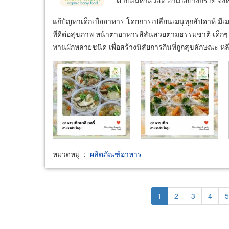
ตำบลมหาสวัสดิ์ อำเภอบางกรวย จังห
แก้ปัญหาเด็กเบื่ออาหาร โดยการเปลี่ยนเมนูทุกสัปดาห์ 
ที่ดีต่อสุขภาพ หน้าตาอาหารสีสันสวยตามธรรมชาติ เด็กๆ ร
ทานผักหลายชนิด เพื่อสร้างนิสัยการกินที่ถูกสุขลักษณะ หล
หมวดหมู่
:
ผลิตภัณฑ์อาหาร
Pagination
Current
1
Page
2
Page
3
Page
4
P
5
page