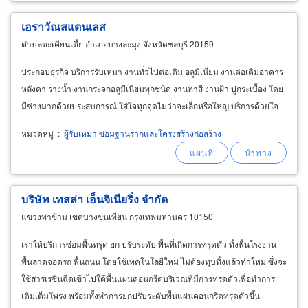
เอราวัณสแตนเลส
ตำบลตะเคียนเตี้ย อำเภอบางละมุง จังหวัดชลบุรี 20150
ประกอบธุรกิจ บริการรับเหมา งานทั่วไปต่อเติม อลูมิเนียม งานต่อเติมอาคาร
หลังคา รางน้ำ งานกระจกอลูมีเนียมทุกชนิด งานทาสี งานฝ้า ปูกระเบื้อง โดย
มีช่างมากด้วยประสบการณ์ ใส่ใจทุกจุดไม่ว่าจะเล็กหรือใหญ่ บริการด้วยใจ
หมวดหมู่
:
ผู้รับเหมา ซ่อมฐานรากและโครงสร้างก่อสร้าง
บริษัท เทสล่า เอ็นจิเนียริ่ง จำกัด
แขวงท่าข้าม เขตบางขุนเทียน กรุงเทพมหานคร 10150
เราให้บริการซ่อมพื้นทรุด ยก ปรับระดับ พื้นที่เกิดการทรุดตัว ทั้งพื้นโรงงาน
พื้นลาดจอดรถ พื้นถนน โดยใช้เทคโนโลยีใหม่ ไม่ต้องทุบทิ้งแล้วทำใหม่ ซึ่งจะ
ใช้สารเรซินฉีดเข้าไปใต้พื้นแผ่นคอนกรีตบริเวณที่มีการทรุดตัวเพื่อทำการ
เติมเต็มโพรง พร้อมทั้งทำการยกปรับระดับพื้นแผ่นคอนกรีตทรุดตัวขึ้น