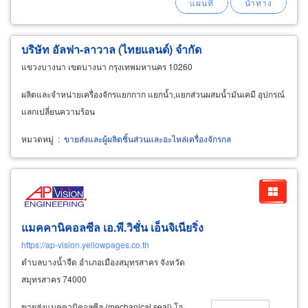
บริษัท อัลฟา-ลาวาล (ไทยแลนด์) จำกัด
แขวงบางนา เขตบางนา กรุงเทพมหานคร 10260
ผลิตและจำหน่ายเครื่องจักรแยกกาก แยกน้ำ,แยกส่วนผสมน้ำมันเคมี อุปกรณ์
แลกเปลี่ยนความร้อน
หมวดหมู่
:
ขายส่งและผู้ผลิตชิ้นส่วนและอะไหล่เครื่องจักรกล
แมคคานิคอลซีล เอ.พี.วิชั่น เอ็นจิเนียริ่ง
https://ap-vision.yellowpages.co.th
ตำบลบางน้ำจืด อำเภอเมืองสมุทรสาคร จังหวัด
สมุทรสาคร 74000
ขายส่งแมคคานิคอลซีล (mechanical seal) โอ