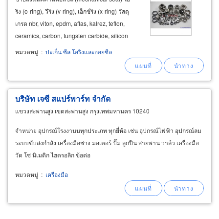
ริง (o-ring), วีริง (v-ring), เอ็กซ์ริง (x-ring) วัสดุ
เกรด nbr, viton, epdm, aflas, kalrez, teflon,
ceramics, carbon, tungsten carbide, silicon
carbide สำหรับงานประปา งานน้ำเสีย น้ำมัน
หมวดหมู่
:
ปะเก็น ซีล โอริงและออยซีล
ปิโตรเลียม ใช้เป็นอะไหล่สำหรับปั๊ม calpeda,
ebara, grundfos, flygt,
alfa
บริษัท เจซี สแปร์พาร์ท จำกัด
แขวงสะพานสูง เขตสะพานสูง กรุงเทพมหานคร 10240
จำหน่าย อุปกรณ์โรงงานนทุกประเภท ทุกยี่ห้อ เช่น อุปกรณ์ไฟฟ้า อุปกรณ์ลม
ระบบขับส่งกำลัง เครื่องมือช่าง มอเตอร์ ปั๊ม ลูกปืน สายพาน วาล์ว เครื่องมือ
วัด โซ่ นิเมติก ไฮดรอลิก ข้อต่อ
หมวดหมู่
:
เครื่องมือ