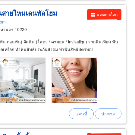
น
สายไหมเดนทัลโฮม
แคตตาล็อก
com
มหานคร 10220
ัน ถอนฟัน) จัดฟัน (โลหะ / ดามอน / invisalign) รากฟันเทียม ฟัน
รคเหงือก ทำฟันสิทธิประกันสังคม ทำฟันสิทธิบัตรทอง