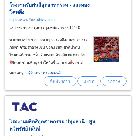
โรงงานรับพ่น
สี
อุตสาหกรรม
- แสงทอง
โคทติ้ง
https://www.รับพ่นสีวัสดุ.com
แขวงทุ่งครุ เขตทุ่งครุ กรุงเทพมหานคร 10140
ขวดพลาสติก ขวดas ขวดpet รวมถึงงานขวดบรรจุ
ภัณฑ์เครื่องสำอาง เช่น ขวดแชมพู ขวดน้ำตบ
โทนเนอร์ ขวดเซรั่ม ด้วยระบบทันสมัย automation
สี
ติดทน ช่วยเพิ่มมูลค่าให้กับชิ้นงาน พ่น
สี
ขวดได้
หลากหลายเทคนิค เช่น พ่นฝ้า เคลือบด้าน เคลือบ
หมวดหมู่
:
ผู้รับเหมาทาและพ่นสี
เงา พ่น
สี
โปร่งแสง ทำ
สี
gradation พ่นไล่เฉด
สี
ช่วย
สร้างสรรค์
สี
ขวดที่สวยงาม น่าซื้อ
โรงงานผลิต
สี
อุตสาหกรรม
ปทุมธานี - พูน
ทวีทรัพย์ เพ้นท์