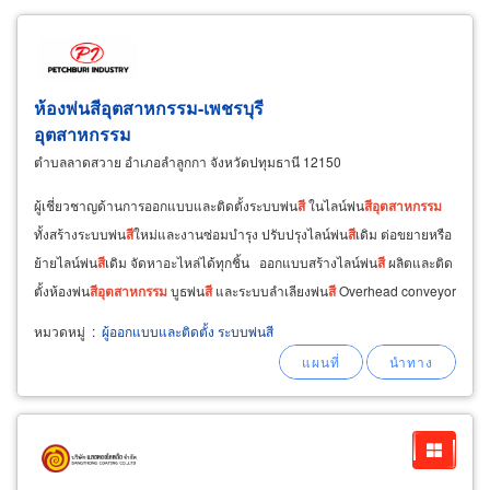
ห้องพ่น
สี
อุตสาหกรรม
-เพชรบุรี
อุตสาหกรรม
ตำบลลาดสวาย อำเภอลำลูกกา จังหวัดปทุมธานี 12150
ผู้เชี่ยวชาญด้านการออกแบบและติดตั้งระบบพ่น
สี
ในไลน์พ่น
สี
อุตสาหกรรม
ทั้งสร้างระบบพ่น
สี
ใหม่และงานซ่อมบำรุง ปรับปรุงไลน์พ่น
สี
เดิม ต่อขยายหรือ
ย้ายไลน์พ่น
สี
เดิม จัดหาอะไหล่ได้ทุกชิ้น ออกแบบสร้างไลน์พ่น
สี
ผลิตและติด
ตั้งห้องพ่น
สี
อุตสาหกรรม
บูธพ่น
สี
และระบบลำเลียงพ่น
สี
Overhead conveyor
line รับซ่อมปรับปรุงระบบห้องพ่น
สี
หมวดหมู่
:
ผู้ออกแบบและติดตั้ง ระบบพ่นสี