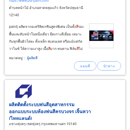
https://www.pts-paint.com
ตำบลหน้าไม้ อำเภอลาดหลุมแก้ว จังหวัดปทุมธานี
12140
paint) ผลิตจากอะคริลิคเรซินสูตรพิเศษ เป็นทั้ง
สี
รอง
พื้นและทับหน้าในหนึ่งเดียว ยึดเกาะดีเยี่ยม เหมาะ
กับทุกพื้นผิวโลหะ ทั้งเหล็ก สแตนเลส หรือแม้แต่กัล
วาไนซ์ ให้ความเงาสูง เนื้อ
สี
มาก ทนทาน ฟิล์ม
สี
ไม่
เหลือง เมื่อเวลาผ่านไปนาน แห้งเร็วภายใน 10
หมวดหมู่
:
ผู้ผลิตสี
นาที ใช้งานง่าย จบงานไว ครบ ในขั้นตอนเดียว
tac 2x
สี
พ่น
อุตสาหกรรม
ผลิตติดตั้งระบบพ่น
สี
อุตสาหกรรม
ออกแบบระบบห้องพ่น
สี
ครบวงจร เจิ้นหวา
(ไทยแลนด์)
แขวงทุ่งครุ เขตทุ่งครุ กรุงเทพมหานคร 10140