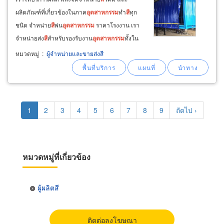
ผลิตภัณฑ์ที่เกี่ยวข้องในภาค
อุตสาหกรรม
ทำ
สี
ทุก
ชนิด จำหน่าย
สี
พ่น
อุตสาหกรรม
ราคาโรงงาน เรา
จำหน่ายส่ง
สี
สำหรับรองรับงาน
อุตสาหกรรม
ทั้งใน
ส่วนของ
สี
ทา และ
สี
พ่น รวมทั้งรับผลิต
สี
พ่นเสริม
หมวดหมู่
:
ผู้จำหน่ายและขายส่งสี
คุณสมบัติพิเศษเฉพาะทางสำหรับงานแต่ละ
ประเภทที่ลูกค้าต้องการ มุ่งเน้นคุณภาพงานพ่น
สี
และช่วยลดต้นทุนด้วยการช่วยปรึกษาเลือก
สี
ที่
Pagination
เหมาะสมกับการนำไปใช้งาน
Current
1
Page
2
Page
3
Page
4
Page
5
Page
6
Page
7
Page
8
Page
9
Next
ถัดไป ›
page
page
หมวดหมู่ที่เกี่ยวข้อง
ผู้ผลิตสี
ติดต่อลงโฆษณา