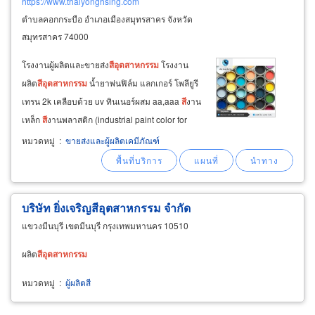
https://www.thaiyonghsing.com
ตำบลคอกกระบือ อำเภอเมืองสมุทรสาคร จังหวัด
สมุทรสาคร 74000
โรงงานผู้ผลิตและขายส่ง
สี
อุตสาหกรรม
โรงงาน
ผลิต
สี
อุตสาหกรรม
น้ำยาพ่นฟิล์ม แลกเกอร์ โพลียูรี
เทรน 2k เคลือบด้วย uv ทินเนอร์ผสม aa,aaa
สี
งาน
เหล็ก
สี
งานพลาสติก (industrial paint color for
coating steel and plastic) เรามีผู้ชำนาญการให้
หมวดหมู่
:
ขายส่งและผู้ผลิตเคมีภัณฑ์
คำปรึกษา แนะนำการใช้
สี
และเคมีให้เหมาะสมกับ
พื้นผิววัสดุและงานแต่ละประเภท
บริษัท ยิ่งเจริญ
สี
อุตสาหกรรม
จำกัด
แขวงมีนบุรี เขตมีนบุรี กรุงเทพมหานคร 10510
ผลิต
สี
อุตสาหกรรม
หมวดหมู่
:
ผู้ผลิตสี