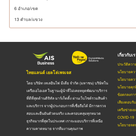
6 อําเภอ/เขต
13 ตำบล/แขวง
เกี่ยวกับเ
ประวัติควา
นโยบายควา
ไทยแลนด์ เยลโล่เพจเจส
นโยบายควา
โดย บริษัท เทเลอินโฟ มีเดีย จำกัด (มหาชน) บริษัทใน
นโยบายคุกกี
เครือเอไอเอส ในฐานะผู้นำที่ไม่เคยหยุดพัฒนาบริการ
ข้อตกลงกา
ที่ดีที่สุดด้านดิจิทัล มาร์เก็ตติ้ง ผ่านเว็บไซต์รวมสินค้า
เสียงตอบรั
และบริการ จากผู้ประกอบการที่เชื่อถือได้ มีการตรวจ
เครือข่ายเย
สอบและยืนยันตัวตนจริง และครอบคลุมทุกหมวด
COVID-19
ธุรกิจมากที่สุดในประเทศ เราจะมอบบริการที่เหนือ
นโยบายจดท
ความคาดหมาย จากทีมงานคุณภาพ