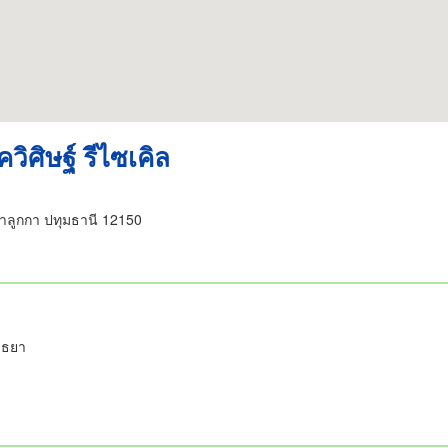
วิศิษฐ์ รีไซเคิล
ำลูกกา ปทุมธานี 12150
ยุธยา