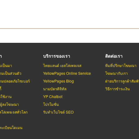
รา
บริการของเรา
ติดต่อเรา
มเป็นมา
ไทยแลนด์ เยลโล่เพจเจส
ทีมที่ปรึกษาโฆษณา
มเป็นส่วนตัว
YellowPages Online Service
โฆษณากับเรา
มปลอดภัยไซเบอร์
YellowPages Blog
ฝ่ายบริการลูกค้าสัมพั
้
นามบัตรดิจิทัล
วิธีการชำระเงิน
รใช้งาน
YP Chatbot
บผู้ลงโฆษณา
โปรโมชั่น
ลโล่เพจเจสทั่วโลก
รับทำเว็บไซต์ SEO
ะเบียนโดเมน