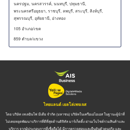
นครปฐม, นครสวรรค์, นนทบุรี, ปทุมธานี,
พระนครศรีอยุธยา, ราชบุรี, ลพบุรี, สระบุรี, สิงห์บุรี,
สุพรรณบุรี, อุทัยธานี, อ่างทอง
105 อําเภอ/เขต
859 ตำบล/แขวง
ไทยแลนด์ เยลโล่เพจเจส
โดย บริษัท เทเลอินโฟ มีเดีย จำกัด (มหาชน) บริษัทในเครือเอไอเอส ในฐานะผู้นำที่
ไม่เคยหยุดพัฒนาบริการที่ดีที่สุดด้านดิจิทัล มาร์เก็ตติ้ง ผ่านเว็บไซต์รวมสินค้าและ
บริการ จากผู้ประกอบการที่เชื่อถือได้ มีการตรวจสอบและยืนยันตัวตนจริง และ