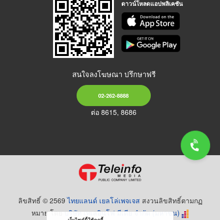
ดาวน์โหลดแอปพลิเคชัน
สนใจลงโฆษณา ปรึกษาฟรี
02-262-8888
ต่อ 8615, 8686
ลิขสิทธิ์ © 2569
ไทยแลนด์ เยลโล่เพจเจส
สงวนลิขสิทธิ์ตามกฏ
หมาย โดย
บริษัท เทเลอินโฟ มีเดีย จำกัด (มหาชน)