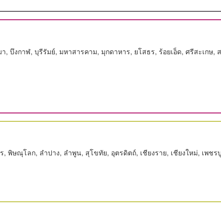
ีมา, บึงกาฬ, บุรีรัมย์, มหาสารคาม, มุกดาหาร, ยโสธร, ร้อยเอ็ด, ศรีสะเกษ
, พิษณุโลก, ลำปาง, ลำพูน, สุโขทัย, อุตรดิตถ์, เชียงราย, เชียงใหม่, เพชรบ