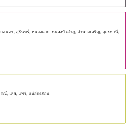
, สกลนคร, สุรินทร์, หนองคาย, หนองบัวลำภู, อำนาจเจริญ, อุดรธานี,
ูรณ์, เลย, แพร่, แม่ฮ่องสอน