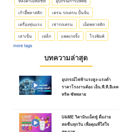
หลังคาเมทัลชีท
อุปกรณ์การแพทย์
เก้าอี้พลาสติก
เครน รถเครน ปั้นจั่น
เครื่องทุ่นแรง
เช่ารถเครน
เม็ดพลาสติก
เสาเข็ม
เหล็ก
แพคเกจจิ้ง
โรงพิมพ์
more tags
บทความล่าสุด
อุปกรณ์ไฟฟ้าแรงสูง-แรงต่ำ
ราคาโรงงานต้อง เอ็น.พี.ที.อีเลค
ทริค ซัพพลาย
U&ME วิตามินเม็ดฟู่ ดื่มง่าย
สดชื่นทุกวัน เพื่อคุณที่ใส่ใจ
สุขภาพ