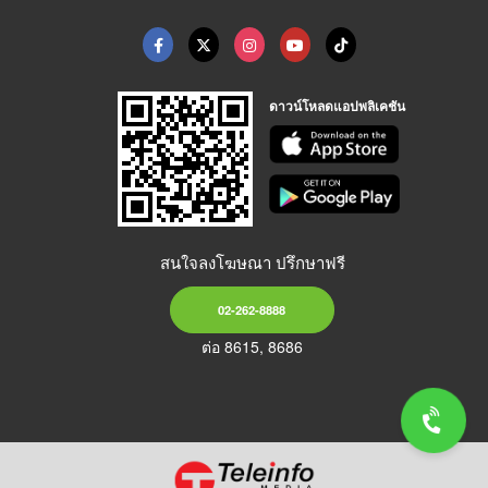
ดาวน์โหลดแอปพลิเคชัน
สนใจลงโฆษณา ปรึกษาฟรี
02-262-8888
ต่อ 8615, 8686