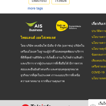
แพคเกจจิ้ง
โรงพิมพ์
more tags
เกี่ยวกับเ
ประวัติควา
นโยบายควา
ไทยแลนด์ เยลโล่เพจเจส
นโยบายควา
โดย บริษัท เทเลอินโฟ มีเดีย จำกัด (มหาชน) บริษัทใน
นโยบายคุกกี
เครือเอไอเอส ในฐานะผู้นำที่ไม่เคยหยุดพัฒนาบริการ
ข้อตกลงกา
ที่ดีที่สุดด้านดิจิทัล มาร์เก็ตติ้ง ผ่านเว็บไซต์รวมสินค้า
เสียงตอบรั
และบริการ จากผู้ประกอบการที่เชื่อถือได้ มีการตรวจ
เครือข่ายเย
สอบและยืนยันตัวตนจริง และครอบคลุมทุกหมวด
COVID-19
ธุรกิจมากที่สุดในประเทศ เราจะมอบบริการที่เหนือ
นโยบายจดท
ความคาดหมาย จากทีมงานคุณภาพ
เว็บไซ