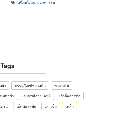
เครื่องปั๊มลมอุตสาหกรรม
Tags
ือผ้า
บรรจุภัณฑ์พลาสติก
พาเลทไม้
าเมทัลชีท
อุปกรณ์การแพทย์
เก้าอี้พลาสติก
ถเครน
เม็ดพลาสติก
เสาเข็ม
เหล็ก