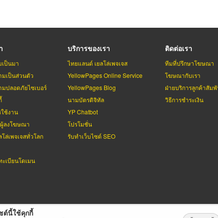
รา
บริการของเรา
ติดต่อเรา
มเป็นมา
ไทยแลนด์ เยลโล่เพจเจส
ทีมที่ปรึกษาโฆษณา
มเป็นส่วนตัว
YellowPages Online Service
โฆษณากับเรา
มปลอดภัยไซเบอร์
YellowPages Blog
ฝ่ายบริการลูกค้าสัมพั
้
นามบัตรดิจิทัล
วิธีการชำระเงิน
รใช้งาน
YP Chatbot
บผู้ลงโฆษณา
โปรโมชั่น
ลโล่เพจเจสทั่วโลก
รับทำเว็บไซต์ SEO
ะเบียนโดเมน
ต์นี้ใช้คุกกี้