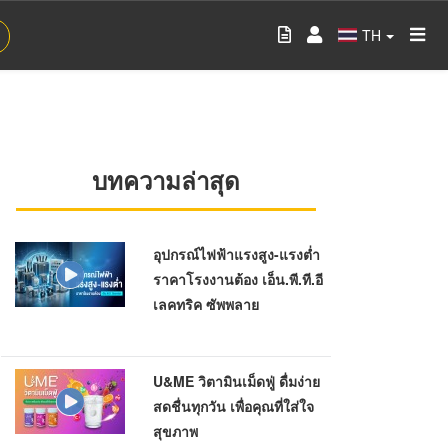
TH
บทความล่าสุด
อุปกรณ์ไฟฟ้าแรงสูง-แรงต่ำ
ราคาโรงงานต้อง เอ็น.พี.ที.อี
เลคทริค ซัพพลาย
U&ME วิตามินเม็ดฟู่ ดื่มง่าย
สดชื่นทุกวัน เพื่อคุณที่ใส่ใจ
สุขภาพ