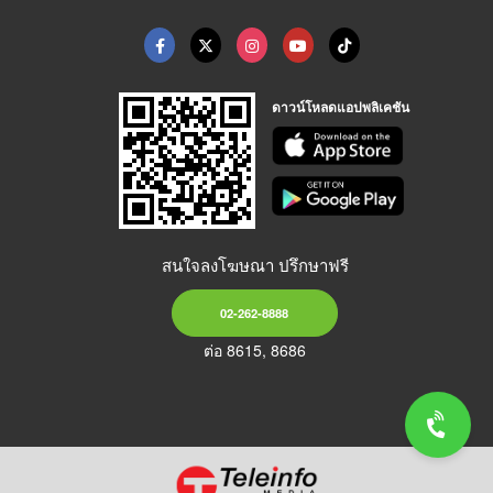
ดาวน์โหลดแอปพลิเคชัน
สนใจลงโฆษณา ปรึกษาฟรี
02-262-8888
ต่อ 8615, 8686