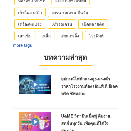
หลังคาเมทัลชีท
อุปกรณ์การแพทย์
เก้าอี้พลาสติก
เครน รถเครน ปั้นจั่น
เครื่องทุ่นแรง
เช่ารถเครน
เม็ดพลาสติก
เสาเข็ม
เหล็ก
แพคเกจจิ้ง
โรงพิมพ์
more tags
บทความล่าสุด
อุปกรณ์ไฟฟ้าแรงสูง-แรงต่ำ
ราคาโรงงานต้อง เอ็น.พี.ที.อีเลค
ทริค ซัพพลาย
U&ME วิตามินเม็ดฟู่ ดื่มง่าย
สดชื่นทุกวัน เพื่อคุณที่ใส่ใจ
สุขภาพ