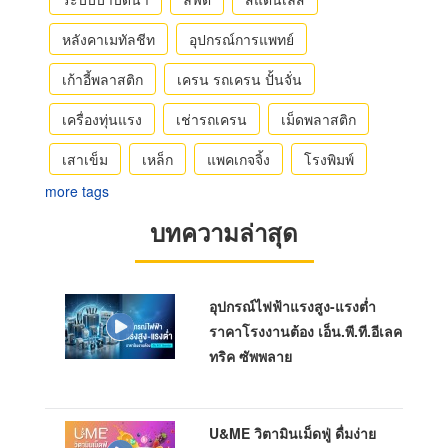
หลังคาเมทัลชีท
อุปกรณ์การแพทย์
เก้าอี้พลาสติก
เครน รถเครน ปั้นจั่น
เครื่องทุ่นแรง
เช่ารถเครน
เม็ดพลาสติก
เสาเข็ม
เหล็ก
แพคเกจจิ้ง
โรงพิมพ์
more tags
บทความล่าสุด
อุปกรณ์ไฟฟ้าแรงสูง-แรงต่ำ
ราคาโรงงานต้อง เอ็น.พี.ที.อีเลค
ทริค ซัพพลาย
U&ME วิตามินเม็ดฟู่ ดื่มง่าย