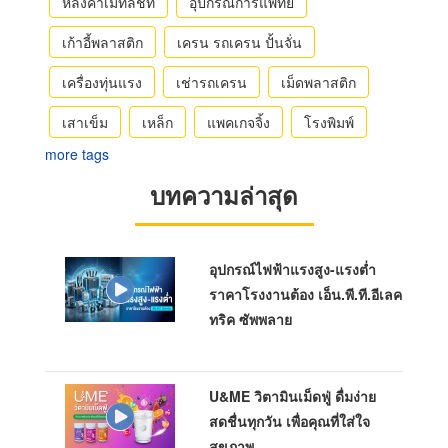
หลังคาเมทัลชีท
อุปกรณ์การแพทย์
เก้าอี้พลาสติก
เครน รถเครน ปั้นจั่น
เครื่องทุ่นแรง
เช่ารถเครน
เม็ดพลาสติก
เสาเข็ม
เหล็ก
แพคเกจจิ้ง
โรงพิมพ์
more tags
บทความล่าสุด
อุปกรณ์ไฟฟ้าแรงสูง-แรงต่ำ
ราคาโรงงานต้อง เอ็น.พี.ที.อีเลค
ทริค ซัพพลาย
U&ME วิตามินเม็ดฟู่ ดื่มง่าย
สดชื่นทุกวัน เพื่อคุณที่ใส่ใจ
สุขภาพ