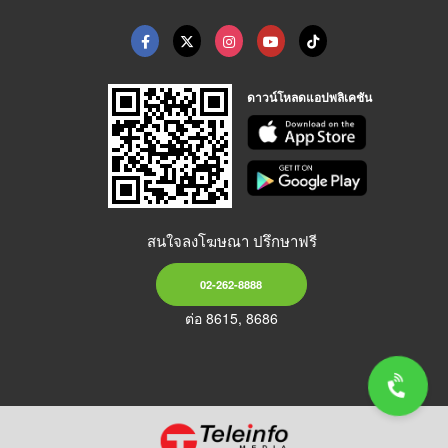
ดาวน์โหลดแอปพลิเคชัน
สนใจลงโฆษณา ปรึกษาฟรี
02-262-8888
ต่อ 8615, 8686