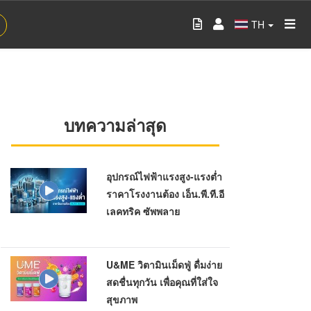
TH
บทความล่าสุด
อุปกรณ์ไฟฟ้าแรงสูง-แรงต่ำ
ราคาโรงงานต้อง เอ็น.พี.ที.อี
เลคทริค ซัพพลาย
U&ME วิตามินเม็ดฟู่ ดื่มง่าย
สดชื่นทุกวัน เพื่อคุณที่ใส่ใจ
สุขภาพ