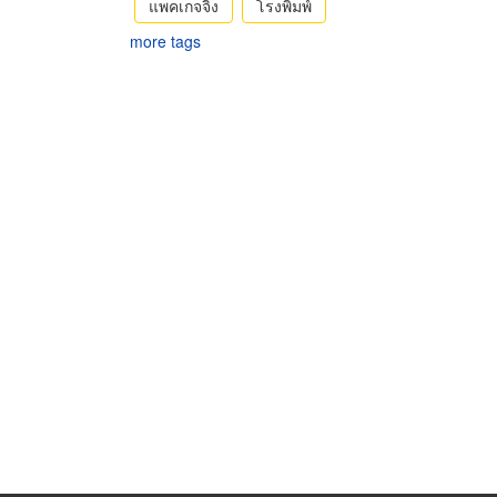
แพคเกจจิ้ง
โรงพิมพ์
more tags