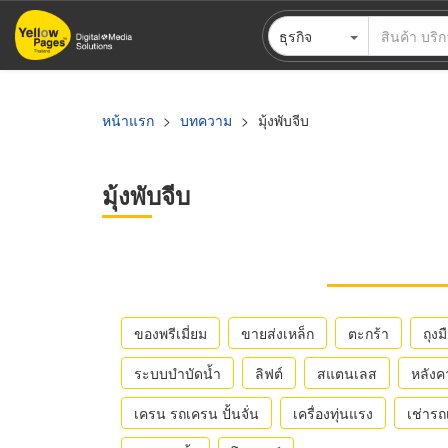
ข้าม
ธุรกิจ
ไป
ยัง
เนื้อหา
หลัก
หน้าแรก
บทความ
มุ้งพับจีบ
มุ้งพับจีบ
ของพรีเมี่ยม
ขายส่งเหล็ก
ตะกร้า
ถุงม
ระบบบำบัดน้ำ
ลิฟต์
สแตนเลส
หลังค
เครน รถเครน ปั้นจั่น
เครื่องทุ่นแรง
เช่าร