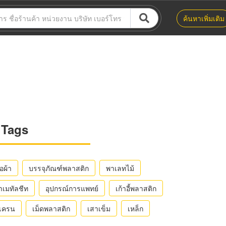
ค้นหาเพิ่มเติม
Tags
ือผ้า
บรรจุภัณฑ์พลาสติก
พาเลทไม้
าเมทัลชีท
อุปกรณ์การแพทย์
เก้าอี้พลาสติก
ถเครน
เม็ดพลาสติก
เสาเข็ม
เหล็ก