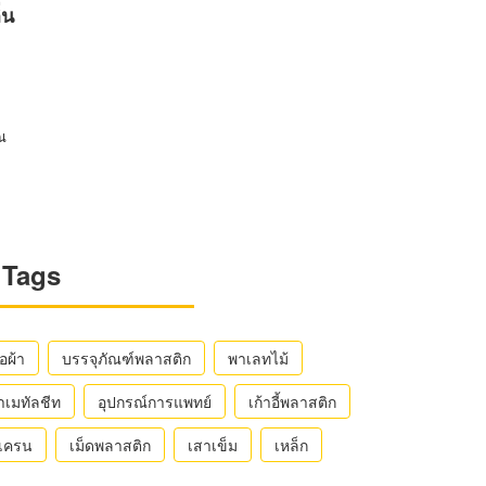
่น
ณ
Tags
ือผ้า
บรรจุภัณฑ์พลาสติก
พาเลทไม้
าเมทัลชีท
อุปกรณ์การแพทย์
เก้าอี้พลาสติก
ถเครน
เม็ดพลาสติก
เสาเข็ม
เหล็ก