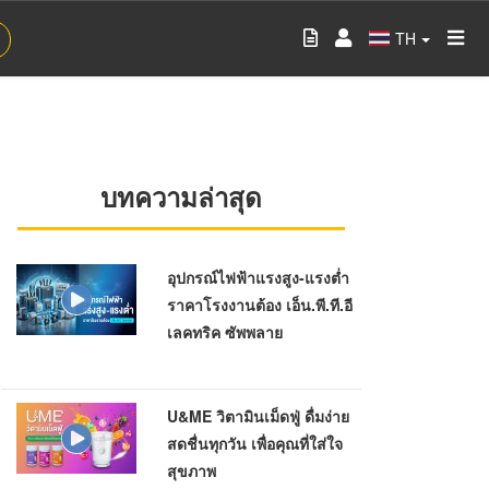
TH
บทความล่าสุด
อุปกรณ์ไฟฟ้าแรงสูง-แรงต่ำ
ราคาโรงงานต้อง เอ็น.พี.ที.อี
เลคทริค ซัพพลาย
U&ME วิตามินเม็ดฟู่ ดื่มง่าย
สดชื่นทุกวัน เพื่อคุณที่ใส่ใจ
สุขภาพ