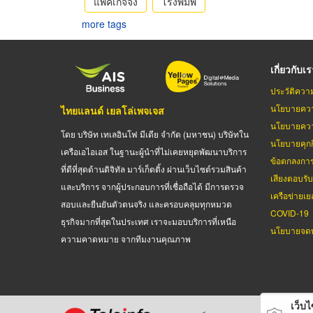
แพคเกจจิ้ง
โรงพิมพ์
more tags
เกี่ยวกับเ
ประวัติควา
นโยบายควา
ไทยแลนด์ เยลโล่เพจเจส
นโยบายควา
โดย บริษัท เทเลอินโฟ มีเดีย จำกัด (มหาชน) บริษัทใน
นโยบายคุกกี
เครือเอไอเอส ในฐานะผู้นำที่ไม่เคยหยุดพัฒนาบริการ
ข้อตกลงกา
ที่ดีที่สุดด้านดิจิทัล มาร์เก็ตติ้ง ผ่านเว็บไซต์รวมสินค้า
เสียงตอบรั
และบริการ จากผู้ประกอบการที่เชื่อถือได้ มีการตรวจ
เครือข่ายเย
สอบและยืนยันตัวตนจริง และครอบคลุมทุกหมวด
COVID-19
ธุรกิจมากที่สุดในประเทศ เราจะมอบบริการที่เหนือ
นโยบายจดท
ความคาดหมาย จากทีมงานคุณภาพ
เว็บไซ