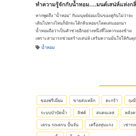
ทำความรู้จักกับน้ำหอม….มนต์เสน่ห์แห่งกลิ
หากพูดถึง “น้ำหอม” กับมนุษย์ย่อมเป็นของคู่กันไม่ว่าจะ
เดินไปทางไหนก็มักจะได้กลิ่นหอมๆโดดเด่นออกมา
น้ำหอมถือว่าเป็นตัวช่วยอีกอย่างหนึ่งที่ไม่ควรมองข้าม
เพราะสามารถช่วยสร้างเสน่ห์ เสริมความมั่นใจให้กับคุ
น้ำหอม
ของพรีเมี่ยม
ขายส่งเหล็ก
ตะกร้า
ถุงม
ระบบบำบัดน้ำ
ลิฟต์
สแตนเลส
หลังค
เครน รถเครน ปั้นจั่น
เครื่องทุ่นแรง
เช่าร