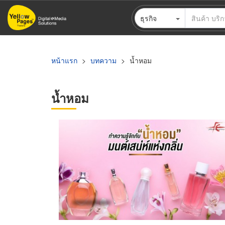
ข้าม
ธุรกิจ
ไป
ยัง
เนื้อหา
หลัก
หน้าแรก
บทความ
น้ำหอม
น้ำหอม