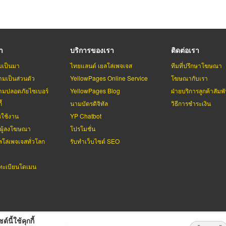
รา
บริการของเรา
ติดต่อเรา
มเป็นมา
ไทยแลนด์ เยลโล่เพจเจส
ทีมที่ปรึกษาโฆษณา
มเป็นส่วนตัว
YellowPages Online Service
โฆษณากับเรา
มปลอดภัยไซเบอร์
YellowPages Blog
ฝ่ายบริการลูกค้าสัมพั
้
นามบัตรดิจิทัล
วิธีการชำระเงิน
รใช้งาน
YP Chatbot
บผู้ลงโฆษณา
โปรโมชั่น
ลโล่เพจเจสทั่วโลก
รับทำเว็บไซต์ SEO
ะเบียนโดเมน
ต์นี้ใช้คุกกี้