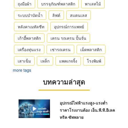
ถุงมือผ้า
บรรจุภัณฑ์พลาสติก
พาเลทไม้
ระบบบำบัดน้ำ
ลิฟต์
สแตนเลส
หลังคาเมทัลชีท
อุปกรณ์การแพทย์
เก้าอี้พลาสติก
เครน รถเครน ปั้นจั่น
เครื่องทุ่นแรง
เช่ารถเครน
เม็ดพลาสติก
เสาเข็ม
เหล็ก
แพคเกจจิ้ง
โรงพิมพ์
more tags
บทความล่าสุด
อุปกรณ์ไฟฟ้าแรงสูง-แรงต่ำ
ราคาโรงงานต้อง เอ็น.พี.ที.อีเลค
ทริค ซัพพลาย