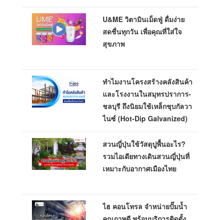
U&ME วิตามินเม็ดฟู่ ดื่มง่าย
สดชื่นทุกวัน เพื่อคุณที่ใส่ใจ
สุขภาพ
ทำไมงานโครงสร้างคลังสินค้า
และโรงงานในสมุทรปราการ-
ชลบุรี ถึงนิยมใช้เหล็กชุบกัลวา
ไนซ์ (Hot-Dip Galvanized)
สวนญี่ปุ่นใช้วัสดุปูพื้นอะไร?
รวมไอเดียทางเดินสวนญี่ปุ่นที่
เหมาะกับอากาศเมืองไทย
ไฮ คอนโทรล จำหน่ายปั๊มน้ำ
คุณภาพดี พร้อมบริการติดตั้ง