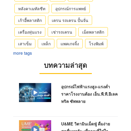
หลังคาเมทัลชีท
อุปกรณ์การแพทย์
เก้าอี้พลาสติก
เครน รถเครน ปั้นจั่น
เครื่องทุ่นแรง
เช่ารถเครน
เม็ดพลาสติก
เสาเข็ม
เหล็ก
แพคเกจจิ้ง
โรงพิมพ์
more tags
บทความล่าสุด
อุปกรณ์ไฟฟ้าแรงสูง-แรงต่ำ
ราคาโรงงานต้อง เอ็น.พี.ที.อีเลค
ทริค ซัพพลาย
U&ME วิตามินเม็ดฟู่ ดื่มง่าย