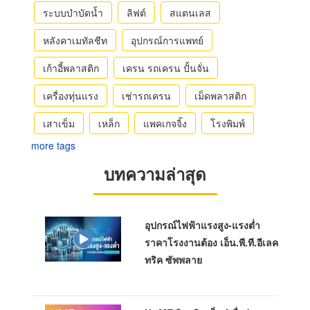
ระบบบำบัดน้ำ
ลิฟต์
สแตนเลส
หลังคาเมทัลชีท
อุปกรณ์การแพทย์
เก้าอี้พลาสติก
เครน รถเครน ปั้นจั่น
เครื่องทุ่นแรง
เช่ารถเครน
เม็ดพลาสติก
เสาเข็ม
เหล็ก
แพคเกจจิ้ง
โรงพิมพ์
more tags
บทความล่าสุด
อุปกรณ์ไฟฟ้าแรงสูง-แรงต่ำ
ราคาโรงงานต้อง เอ็น.พี.ที.อีเลค
ทริค ซัพพลาย