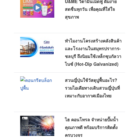
U&ME วิตามินเม็ดฟู่ ดื่มง่าย
สดชื่นทุกวัน เพื่อคุณที่ใส่ใจ
สุขภาพ
ทำไมงานโครงสร้างคลังสินค้า
และโรงงานในสมุทรปราการ-
ชลบุรี ถึงนิยมใช้เหล็กชุบกัลวา
ไนซ์ (Hot-Dip Galvanized)
สวนญี่ปุ่นใช้วัสดุปูพื้นอะไร?
รวมไอเดียทางเดินสวนญี่ปุ่นที่
เหมาะกับอากาศเมืองไทย
ไฮ คอนโทรล จำหน่ายปั๊มน้ำ
คุณภาพดี พร้อมบริการติดตั้ง
ครบวงจร