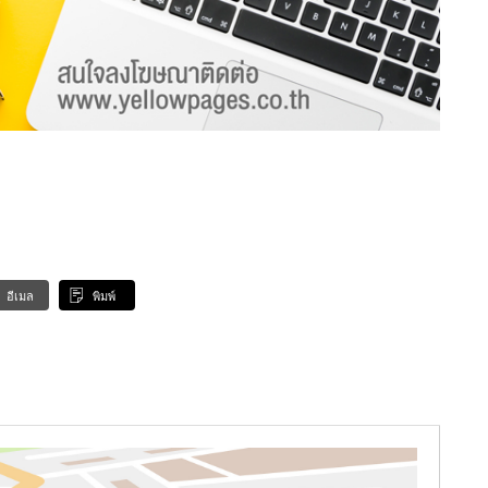
อีเมล
พิมพ์