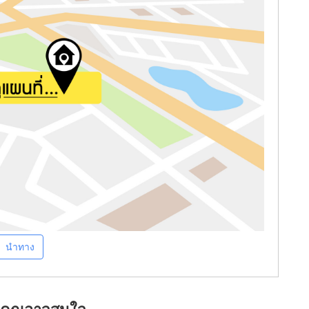
นำทาง