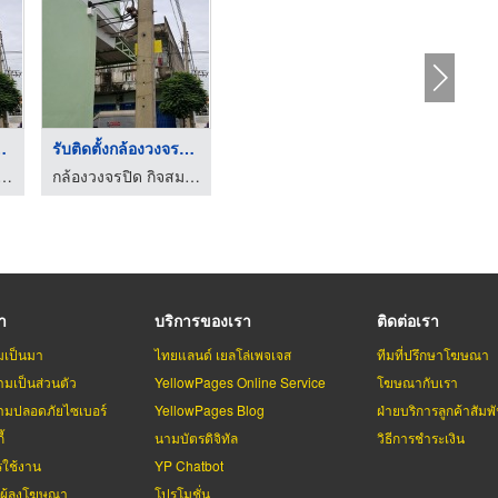
งวงจรป ...
รับติดตั้งกล้องวงจรป ...
ปิด กิจสมบูรณ์เซลล์ แอนด์ เซอร์วิส
กล้องวงจรปิด กิจสมบูรณ์เซลล์ แอนด์ เซอร์วิส
รา
บริการของเรา
ติดต่อเรา
มเป็นมา
ไทยแลนด์ เยลโล่เพจเจส
ทีมที่ปรึกษาโฆษณา
มเป็นส่วนตัว
YellowPages Online Service
โฆษณากับเรา
มปลอดภัยไซเบอร์
YellowPages Blog
ฝ่ายบริการลูกค้าสัมพั
้
นามบัตรดิจิทัล
วิธีการชำระเงิน
รใช้งาน
YP Chatbot
บผู้ลงโฆษณา
โปรโมชั่น