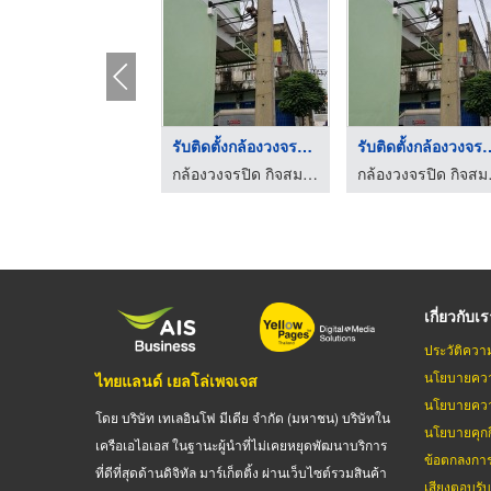
รับติดตั้งกล้องวงจรป ...
รับติดตั้งกล้อ
กล้องวงจรปิด กิจสมบูรณ์เซลล์ แอนด์ เซอร์วิส
กล้องวงจร
เกี่ยวกับเ
ประวัติควา
นโยบายควา
ไทยแลนด์ เยลโล่เพจเจส
นโยบายควา
โดย บริษัท เทเลอินโฟ มีเดีย จำกัด (มหาชน) บริษัทใน
นโยบายคุกกี
เครือเอไอเอส ในฐานะผู้นำที่ไม่เคยหยุดพัฒนาบริการ
ข้อตกลงกา
ที่ดีที่สุดด้านดิจิทัล มาร์เก็ตติ้ง ผ่านเว็บไซต์รวมสินค้า
เสียงตอบรั