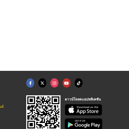
ดาวน์โหลดแอปพลิเคชัน
นธ์