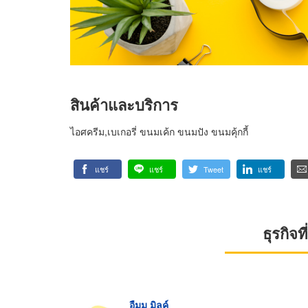
สินค้าและบริการ
ไอศครีม,เบเกอรี่ ขนมเค้ก ขนมปัง ขนมคุ้กกี้
แชร์
แชร์
Tweet
แชร์
ธุรกิจ
อืมม มิลค์