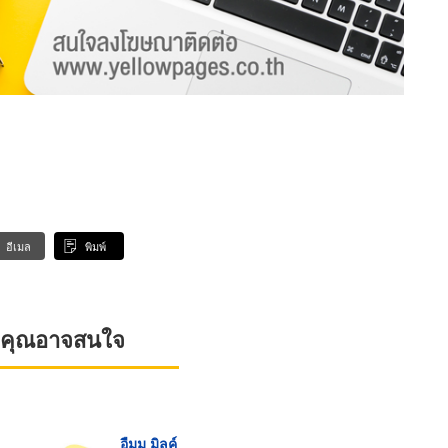
อีเมล
พิมพ์
ที่คุณอาจสนใจ
อืมม มิลค์