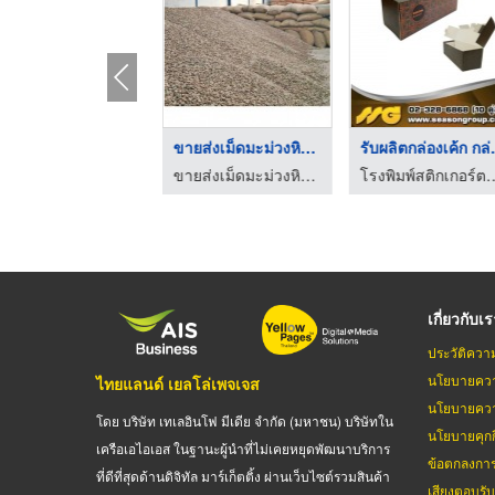
ับพิมพ์สติ๊กเกอร์โล ...
ขายส่งเม็ดมะม่วงหิมพ ...
รับผลิต
โรงพิมพ์สติกเกอร์ตามสั่ง - ซีซันกรุ๊ป
ขายส่งเม็ดมะม่วงหิมพานต์ - เกียรติคุณพานิช ชลบุรี
โรงพิมพ์สติกเกอร์ตามส
เกี่ยวกับเ
ประวัติควา
นโยบายควา
ไทยแลนด์ เยลโล่เพจเจส
นโยบายควา
โดย บริษัท เทเลอินโฟ มีเดีย จำกัด (มหาชน) บริษัทใน
นโยบายคุกกี
เครือเอไอเอส ในฐานะผู้นำที่ไม่เคยหยุดพัฒนาบริการ
ข้อตกลงกา
ที่ดีที่สุดด้านดิจิทัล มาร์เก็ตติ้ง ผ่านเว็บไซต์รวมสินค้า
เสียงตอบรั