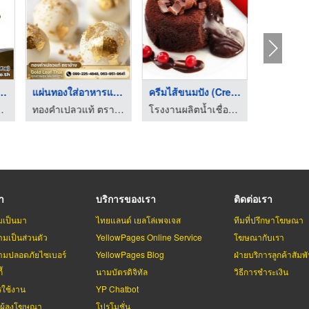
กล่องเค้ก กล่ ...
แผ่นทองใส่อาหารแผ่นท ...
ครีมไส้ขนมปัง (Cream ...
ั่ง - ซีซันกรุ๊ป
ทองคำเปลวแท้ ตราช้าง - Gold Leaf Thai
โรงงานผลิตน้ำเชื่อม ไซรัป ซอสเคลือบ OEM
รา
บริการของเรา
ติดต่อเรา
มเป็นมา
ไทยแลนด์ เยลโล่เพจเจส
ทีมที่ปรึกษาโฆษณา
มเป็นส่วนตัว
YellowPages Online Service
โฆษณากับเรา
มปลอดภัยไซเบอร์
YellowPages Blog
ฝ่ายบริการลูกค้าสัมพั
้
นามบัตรดิจิทัล
วิธีการชำระเงิน
รใช้งาน
YP Chatbot
บผู้ลงโฆษณา
โปรโมชั่น