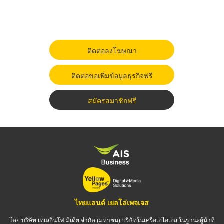
ติดต่อลงโฆษณา
ติดต่อขอเพิ่มข้อมูลธุรกิจฟรี
สมัครสมาชิกฟรี
ไทยแลนด์ เยลโล่เพจเจส
โดย บริษัท เทเลอินโฟ มีเดีย จำกัด (มหาชน) บริษัทในเครือเอไอเอส ในฐานะผู้นำที่