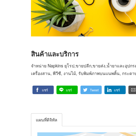
สินค้าและบริการ
จำหน่าย Napkins ยุโรป,ขายปลีก,ขายส่ง,น้ำยาและอุปก
เครื่องสาน, พีวีซี, งานไม้, รับพิมพ์ภาพบนแนพคิ้น, กระ
แชร์
แชร์
Tweet
แชร์
แผนที่ดิจิทัล