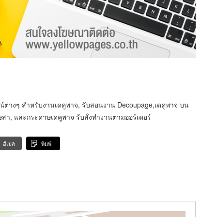
รณ์ต่างๆ สำหรับงานเดคูพาจ, รับสอนงาน Decoupage,เดคูพาจ บน
ดาษสา, และกระดาษเดคูพาจ รับสั่งทำงานตามออร์เดอร์
อีเมล
พิมพ์