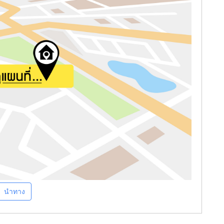
นำทาง