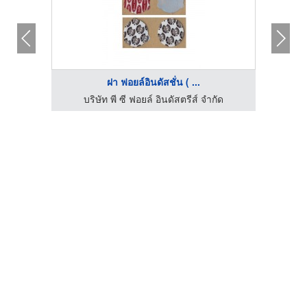
ฝา ฟอยล์อินดัสชั่น ( ...
ัด
บริษัท พี ซี ฟอยล์ อินดัสตรีส์ จำกัด
บ