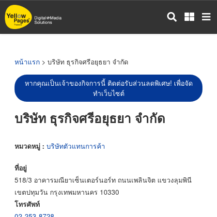
ข้าม
ไป
ยัง
เนื้อหา
หลัก
หน้าแรก
> บริษัท ธุรกิจศรีอยุธยา จำกัด
หากคุณเป็นเจ้าของกิจการนี้ ติดต่อรับส่วนลดพิเศษ! เพื่อจัด
ทำเว็บไซต์
บริษัท ธุรกิจศรีอยุธยา จำกัด
หมวดหมู่ :
บริษัทตัวแทนการค้า
ที่อยู่
518/3 อาคารมณียาเซ็นเตอร์นอร์ท ถนนเพลินจิต แขวงลุมพินี
เขตปทุมวัน กรุงเทพมหานคร 10330
โทรศัพท์
02-253-8728