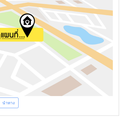
นำทาง