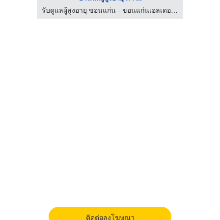
ศูนย์ดูแลผู้สูงอายุและผู้มีภาวะพึ่งพิง สุทธิสาร ลาดพร้าว
รับดูแลผู้สูงอายุ ขอนแก่น - ขอนแก่นเอลเดอร์ลี่โฮมแคร์
ติดต่อลงโฆษณา