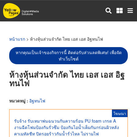
ข้าม
ไป
ยัง
เนื้อหา
หลัก
หน้าแรก
> ห้างหุ้นส่วนจำกัด ไทย เอส เอส อิฐทนไฟ
หากคุณเป็นเจ้าของกิจการนี้ ติดต่อรับส่วนลดพิเศษ! เพื่อจัด
ทำเว็บไซต์
ห้างหุ้นส่วนจำกัด ไทย เอส เอส อิฐ
ทนไฟ
หมวดหมู่ :
อิฐทนไฟ
โฆษณา
รับจ้าง รับเหมาพ่นฉนวนกันความร้อน PU foam เกรด A
งานฉีดโฟมป้องกันรั่วซึม ป้องกันไอน้ำเค็มกันกร่อนผิวหลัง
คาเมทัลชีท ปิดรอยร้าวกันน้ำรั่วไหล ไม่รามไฟ