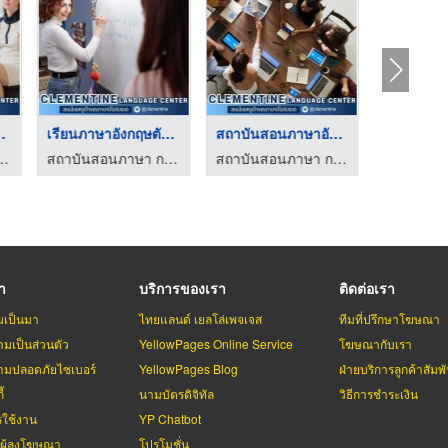
ษที่ไห ...
เรียนภาษาอังกฤษตัวต่ ...
สถาบันสอนภาษาอังกฤษ ...
า กรุงเทพ - Clementine
สถาบันสอนภาษา กรุงเทพ - Clementine
สถาบันสอนภาษา กรุงเทพ - Clementine
รา
บริการของเรา
ติดต่อเรา
มเป็นมา
ไทยแลนด์ เยลโล่เพจเจส
ทีมที่ปรึกษาโฆษณา
มเป็นส่วนตัว
YellowPages Online Service
โฆษณากับเรา
มปลอดภัยไซเบอร์
YellowPages Blog
ฝ่ายบริการลูกค้าสัมพั
้
นามบัตรดิจิทัล
วิธีการชำระเงิน
รใช้งาน
YP Chatbot
บผู้ลงโฆษณา
โปรโมชั่น