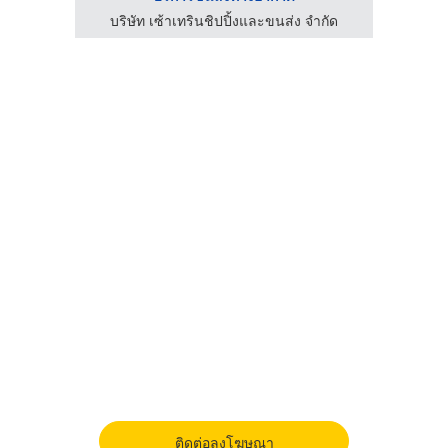
ำกัด
บริษัท เซ้าเทรินชิปปิ้งและขนส่ง จำกัด
ติดต่อลงโฆษณา