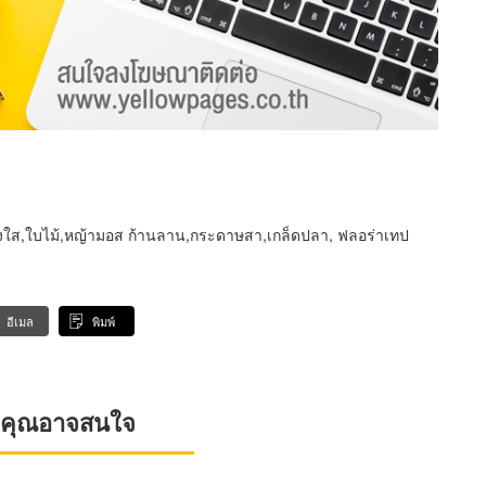
่องใส,ใบไม้,หญ้ามอส ก้านลาน,กระดาษสา,เกล็ดปลา, ฟลอร่าเทป
อีเมล
พิมพ์
ที่คุณอาจสนใจ