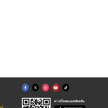
พลังงานเลเซอร์ power ...
โรงงานตัดเลเซอร์ นนท ...
Laser Dentistry เลเ ...
บริษัทจำหน่ายเครื่องจักรเลเซอร์ตัดแผ่นเหล็ก - jaimac
รับตัดเลเซอร์ นนทบุรี ที.ซี. ฟิลเตอร์ แอนด์เอ็นจิเนียริ่ง
คลินิกทันตกรรมเด็นทัลวิลลา ชลบุรี
ดาวน์โหลดแอปพลิเคชัน
นธ์