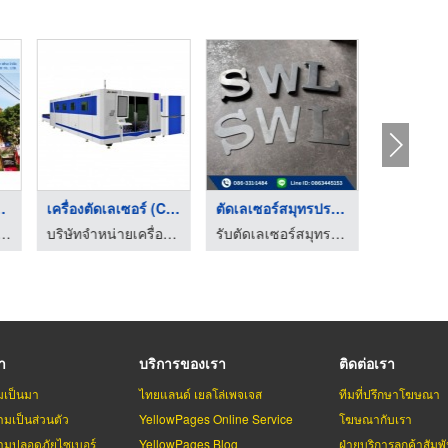
าย / ต ...
เครื่องตัดเลเซอร์ (C ...
ตัดเลเซอร์สมุทรปรากา ...
จำหน่ายอลูมิเนียมคอมโพสิต อลูมิเนียมประดับอาคาร
บริษัทจำหน่ายเครื่องจักรเลเซอร์ตัดแผ่นเหล็ก - jaimac
รับตัดเลเซอร์สมุทรปราการ - สหวงศ์อินเตอร์เทรดดิ้ง
รา
บริการของเรา
ติดต่อเรา
มเป็นมา
ไทยแลนด์ เยลโล่เพจเจส
ทีมที่ปรึกษาโฆษณา
มเป็นส่วนตัว
YellowPages Online Service
โฆษณากับเรา
มปลอดภัยไซเบอร์
YellowPages Blog
ฝ่ายบริการลูกค้าสัมพั