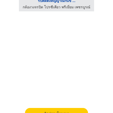
รับติดตั้งสัญญาณกันข ...
ผู้ตรวจสอบและเซ็นรับรองระบบไฟฟ้าโรงงาน (ระดับวุฒิวิศวกร)
กล้องวงจรปิด โปรซีเคียว พรีเมี่ยม เพชรบูรณ์