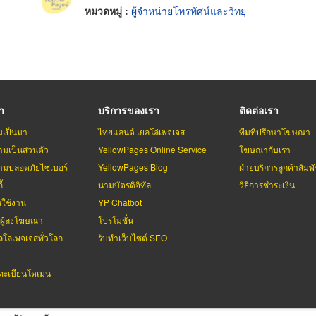
หมวดหมู่ :
ผู้จำหน่ายโทรทัศน์และวิทยุ
รา
บริการของเรา
ติดต่อเรา
มเป็นมา
ไทยแลนด์ เยลโล่เพจเจส
ทีมที่ปรึกษาโฆษณา
มเป็นส่วนตัว
YellowPages Online Service
โฆษณากับเรา
มปลอดภัยไซเบอร์
YellowPages Blog
ฝ่ายบริการลูกค้าสัมพั
้
นามบัตรดิจิทัล
วิธีการชำระเงิน
รใช้งาน
YP Chatbot
บผู้ลงโฆษณา
โปรโมชั่น
ลโล่เพจเจสทั่วโลก
รับทำเว็บไซต์ SEO
ะเบียนโดเมน