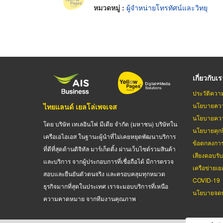
หมวดหมู่ :
ผู้จำหน่ายโทรทัศน์และวิทยุ
เกี่ยวกับเ
ประวัติควา
นโยบายควา
ไทยแลนด์ เยลโล่เพจเจส
นโยบายควา
โดย บริษัท เทเลอินโฟ มีเดีย จำกัด (มหาชน) บริษัทใน
นโยบายคุกกี
เครือเอไอเอส ในฐานะผู้นำที่ไม่เคยหยุดพัฒนาบริการ
ข้อตกลงกา
ที่ดีที่สุดด้านดิจิทัล มาร์เก็ตติ้ง ผ่านเว็บไซต์รวมสินค้า
เสียงตอบรั
และบริการ จากผู้ประกอบการที่เชื่อถือได้ มีการตรวจ
เครือข่ายเย
สอบและยืนยันตัวตนจริง และครอบคลุมทุกหมวด
COVID-19
ธุรกิจมากที่สุดในประเทศ เราจะมอบบริการที่เหนือ
นโยบายจดท
ความคาดหมาย จากทีมงานคุณภาพ