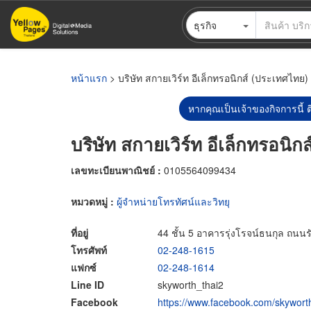
ข้าม
ธุรกิจ
ไป
ยัง
เนื้อหา
หลัก
หน้าแรก
> บริษัท สกายเวิร์ท อีเล็กทรอนิกส์ (ประเทศไทย)
หากคุณเป็นเจ้าของกิจการนี้ ต
บริษัท สกายเวิร์ท อีเล็กทรอนิ
เลขทะเบียนพาณิชย์ :
0105564099434
หมวดหมู่ :
ผู้จำหน่ายโทรทัศน์และวิทยุ
ที่อยู่
44 ชั้น 5 อาคารรุ่งโรจน์ธนกุล ถ
โทรศัพท์
02-248-1615
แฟกซ์
02-248-1614
Line ID
skyworth_thai2
Facebook
https://www.facebook.com/skywortht