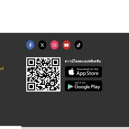
ดาวน์โหลดแอปพลิเคชัน
นธ์