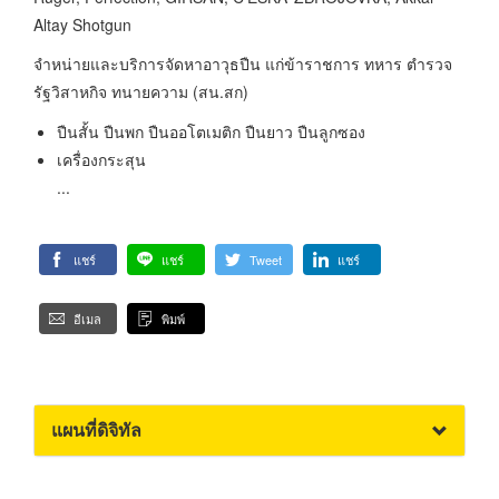
Altay Shotgun
จำหน่ายและบริการจัดหาอาวุธปืน แก่ข้าราชการ ทหาร ตำรวจ
รัฐวิสาหกิจ ทนายความ (สน.สก)
ปืนสั้น ปืนพก ปืนออโตเมติก ปืนยาว ปืนลูกซอง
เครื่องกระสุน
...
แชร์
แชร์
Tweet
แชร์
อีเมล
พิมพ์
แผนที่ดิจิทัล