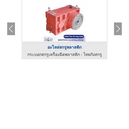
อะไหล่สกรูพลาสติก
โรงงานผลิตสกรูน๊อต สั่งทำ - แสงทองสลักภัณฑ์
กระบอกสกรูเครื่องฉีดพลาสติก - ไทยกังสกรู