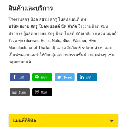
สินค้าและบริการ
โรงงานสกรู น๊อต สยาม สกรู โบลท แอนด์ นัท
บริษัท สยาม สกรู โบลท แอนด์ นัท จำกัด
โรงงานน๊อต สมุท
ปราการ ผู้ผลิต ขายส่ง สกรู น๊อต โบลท์ สตัดเกลียว แหวน หมุดย้ำ
รีเวท พุก (Screws, Bolts, Nuts, Stud, Washer, Rivet
Manufacturer of Thailand) และสลักภัณฑ์ รูปแบบต่างๆ และ
เป็นซัพพลายเออร์ ให้กับกลุ่มอุตสาหกรรมชั้นนำ กลุ่มต่างๆ เช่น
กลุ่มยานยนต์...
แชร์
แชร์
Tweet
แชร์
อีเมล
พิมพ์
แผนที่ดิจิทัล