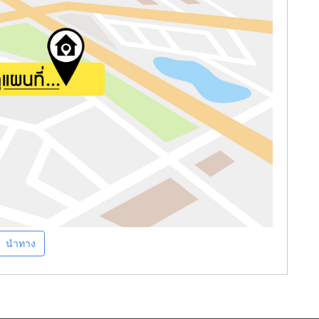
นำทาง