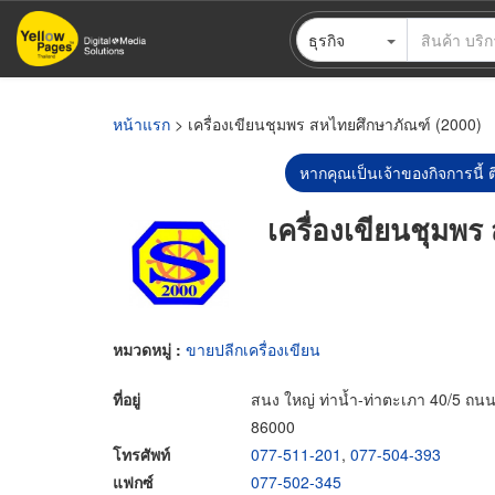
ข้าม
ธุรกิจ
ไป
ยัง
เนื้อหา
หลัก
หน้าแรก
> เครื่องเขียนชุมพร สหไทยศึกษาภัณฑ์ (2000)
หากคุณเป็นเจ้าของกิจการนี้ ต
เครื่องเขียนชุมพ
หมวดหมู่ :
ขายปลีกเครื่องเขียน
ที่อยู่
สนง ใหญ่ ท่าน้ำ-ท่าตะเภา 40/5 ถนน
86000
โทรศัพท์
077-511-201
,
077-504-393
แฟกซ์
077-502-345