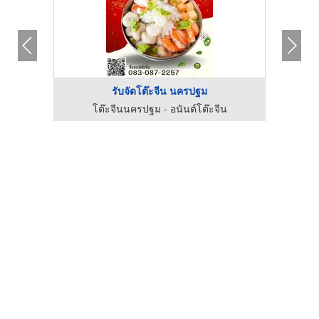
รับจัดโต๊ะจีน นครปฐม
น
โต๊ะจีนนครปฐม - อนันต์โต๊ะจีน