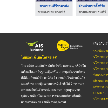
าตั้งทีวีไม้แบบตั้ง ...
ขาแขวนทีวีราคาส่ง
จำหน่ายขาตั้งทีวีแบ
ขายส่งขาแขวนทีวีนำเข้า
ขายส่งขาแขวนทีวีนำเข้า
ขายส่งขาแขวน
เกี่ยวกับเ
ประวัติควา
นโยบายควา
ไทยแลนด์ เยลโล่เพจเจส
นโยบายควา
โดย บริษัท เทเลอินโฟ มีเดีย จำกัด (มหาชน) บริษัทใน
นโยบายคุกกี
เครือเอไอเอส ในฐานะผู้นำที่ไม่เคยหยุดพัฒนาบริการ
ข้อตกลงกา
ที่ดีที่สุดด้านดิจิทัล มาร์เก็ตติ้ง ผ่านเว็บไซต์รวมสินค้า
เสียงตอบรั
และบริการ จากผู้ประกอบการที่เชื่อถือได้ มีการตรวจ
เครือข่ายเย
สอบและยืนยันตัวตนจริง และครอบคลุมทุกหมวด
COVID-19
ธุรกิจมากที่สุดในประเทศ เราจะมอบบริการที่เหนือ
นโยบายจดท
ความคาดหมาย จากทีมงานคุณภาพ