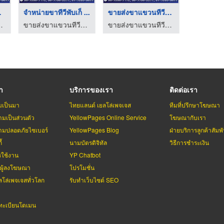
บ ...
จำหน่ายขาทีวีพับเก็ ...
ขายส่งขาแขวนทีวีนำเข ...
ขาตั้งทีวีไ
ทีวีนำเข้า
ขายส่งขาแขวนทีวีนำเข้า
ขายส่งขาแขวนทีวีนำเข้า
รา
บริการของเรา
ติดต่อเรา
มเป็นมา
ไทยแลนด์ เยลโล่เพจเจส
ทีมที่ปรึกษาโฆษณา
มเป็นส่วนตัว
YellowPages Online Service
โฆษณากับเรา
มปลอดภัยไซเบอร์
YellowPages Blog
ฝ่ายบริการลูกค้าสัมพั
้
นามบัตรดิจิทัล
วิธีการชำระเงิน
รใช้งาน
YP Chatbot
บผู้ลงโฆษณา
โปรโมชั่น
ลโล่เพจเจสทั่วโลก
รับทำเว็บไซต์ SEO
ะเบียนโดเมน