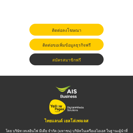
ติดต่อลงโฆษณา
ติดต่อขอเพิ่มข้อมูลธุรกิจฟรี
สมัครสมาชิกฟรี
ไทยแลนด์ เยลโล่เพจเจส
โดย บริษัท เทเลอินโฟ มีเดีย จำกัด (มหาชน) บริษัทในเครือเอไอเอส ในฐานะผู้นำที่