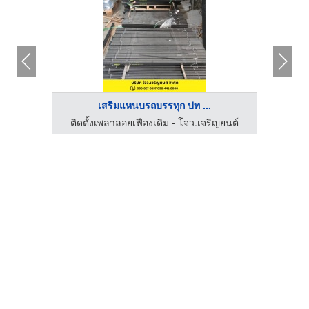
เสริมแหนบรถบรรทุก ปท ...
ติดตั้งเพลาลอยเฟืองเดิม - โจว.เจริญยนต์
ติดต