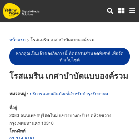
ข้าม
ไป
ยัง
เนื้อหา
หลัก
หน้าแรก
> โรสแมริน เกศาบำบัดแบบองค์รวม
หากคุณเป็นเจ้าของกิจการนี้ ติดต่อรับส่วนลดพิเศษ! เพื่อจัด
ทำเว็บไซต์
โรสแมริน เกศาบำบัดแบบองค์รวม
หมวดหมู่ :
บริการและผลิตภัณฑ์สำหรับบำรุงรักษาผม
ที่อยู่
2083 ถนนเพชรบุรีตัดใหม่ แขวงบางกะปิ เขตห้วยขวาง
กรุงเทพมหานคร 10310
โทรศัพท์
02-314-5151