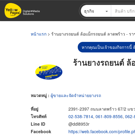
ข้าม
ธุรกิจ
ไป
ยัง
เนื้อหา
หลัก
หน้าแรก
> ร้านยางรถยนต์ ล้อแม็กรถยนต์ ลาดพร้าว - รา
หากคุณเป็นเจ้าของกิจการนี้ ต
ร้านยางรถยนต์ ล้
หมวดหมู่ :
ผู้ขายและจัดจำหน่ายยางรถ
ที่อยู่
2391-2397 ถนนลาดพร้าว 67/2 แข
โทรศัพท์
02-538-7814
,
061-809-8556
,
062-
Line ID
@ddl8953r
Facebook
https://web.facebook.com/profil