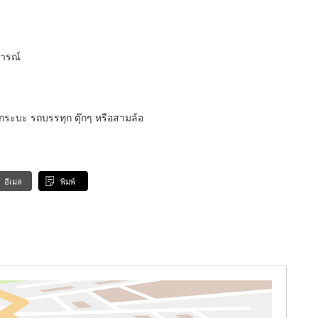
การณ์
 กระบะ รถบรรทุก ตุ๊กๆ หรือสามล้อ
อีเมล
พิมพ์