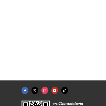
Ethanol เอทานอล 95%, ...
ีราชากิจการยาง
จำหน่ายล้อแม็กซ์ ลำป ...
อู่ซ่อมรถใกล้ฉัน
ศูนย์บริการยางรถยนต์ ลำปาง-พี.เอส ออโต้ไทร์
ศูนย์บริการยางรถยนต์ ลำปาง-พี.เอส ออโต้ไทร์
ดาวน์โหลดแอปพลิเคชัน