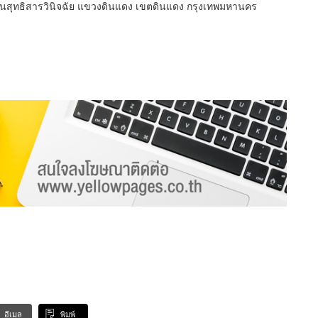
นนสุทธิสารวินิจฉัย แขวงดินแดง เขตดินแดง กรุงเทพมหานคร
อีเมล
พิมพ์