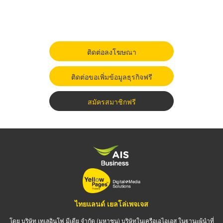
ติดต่อลงโฆษณา
ติดต่อขอเพิ่มข้อมูลธุรกิจฟรี
สมัครสมาชิกฟรี
ไทยแลนด์ เยลโล่เพจเจส
โดย บริษัท เทเลอินโฟ มีเดีย จำกัด (มหาชน) บริษัทในเครือเอไอเอส ในฐานะผู้นำที่