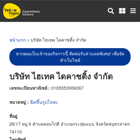
ข้าม
ไป
ยัง
เนื้อหา
หลัก
หน้าแรก
> บริษัท ไฮเทค ไดคาซติ้ง จำกัด
หากคุณเป็นเจ้าของกิจการนี้ ติดต่อรับส่วนลดพิเศษ! เพื่อจัด
ทำเว็บไซต์
บริษัท ไฮเทค ไดคาซติ้ง จำกัด
เลขทะเบียนพาณิชย์ :
0105553006367
หมวดหมู่ :
ฉีดขึ้นรูปโลหะ
ที่อยู่
26/17 หมู่ 6 ตำบลดอนไก่ดี อำเภอกระทุ่มแบน จังหวัดสมุทรสาคร
74110
โทรศัพท์